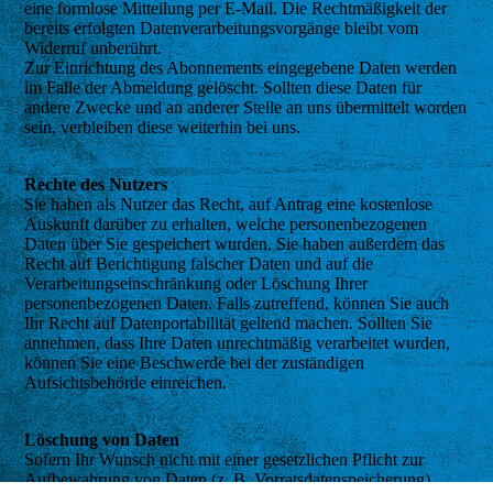
eine formlose Mitteilung per E-Mail. Die Rechtmäßigkeit der
bereits erfolgten Datenverarbeitungsvorgänge bleibt vom
Widerruf unberührt.
Zur Einrichtung des Abonnements eingegebene Daten werden
im Falle der Abmeldung gelöscht. Sollten diese Daten für
andere Zwecke und an anderer Stelle an uns übermittelt worden
sein, verbleiben diese weiterhin bei uns.
Rechte des Nutzers
Sie haben als Nutzer das Recht, auf Antrag eine kostenlose
Auskunft darüber zu erhalten, welche personenbezogenen
Daten über Sie gespeichert wurden. Sie haben außerdem das
Recht auf Berichtigung falscher Daten und auf die
Verarbeitungseinschränkung oder Löschung Ihrer
personenbezogenen Daten. Falls zutreffend, können Sie auch
Ihr Recht auf Datenportabilität geltend machen. Sollten Sie
annehmen, dass Ihre Daten unrechtmäßig verarbeitet wurden,
können Sie eine Beschwerde bei der zuständigen
Aufsichtsbehörde einreichen.
Löschung von Daten
Sofern Ihr Wunsch nicht mit einer gesetzlichen Pflicht zur
Aufbewahrung von Daten (z. B. Vorratsdatenspeicherung)
Cookie-Einstellungen