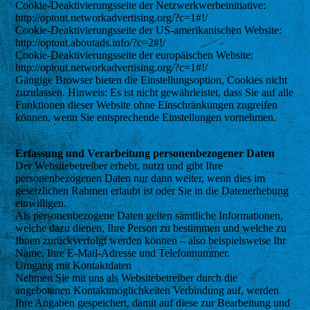
Cookie-Deaktivierungsseite der Netzwerkwerbeinitiative:
http://optout.networkadvertising.org/?c=1#!/
Cookie-Deaktivierungsseite der US-amerikanischen Website:
http://optout.aboutads.info/?c=2#!/
Cookie-Deaktivierungsseite der europäischen Website:
http://optout.networkadvertising.org/?c=1#!/
Gängige Browser bieten die Einstellungsoption, Cookies nicht
zuzulassen. Hinweis: Es ist nicht gewährleistet, dass Sie auf alle
Funktionen dieser Website ohne Einschränkungen zugreifen
können, wenn Sie entsprechende Einstellungen vornehmen.
Erfassung und Verarbeitung personenbezogener Daten
Der Websitebetreiber erhebt, nutzt und gibt Ihre
personenbezogenen Daten nur dann weiter, wenn dies im
gesetzlichen Rahmen erlaubt ist oder Sie in die Datenerhebung
einwilligen.
Als personenbezogene Daten gelten sämtliche Informationen,
welche dazu dienen, Ihre Person zu bestimmen und welche zu
Ihnen zurückverfolgt werden können – also beispielsweise Ihr
Name, Ihre E-Mail-Adresse und Telefonnummer.
Umgang mit Kontaktdaten
Nehmen Sie mit uns als Websitebetreiber durch die
angebotenen Kontaktmöglichkeiten Verbindung auf, werden
Ihre Angaben gespeichert, damit auf diese zur Bearbeitung und