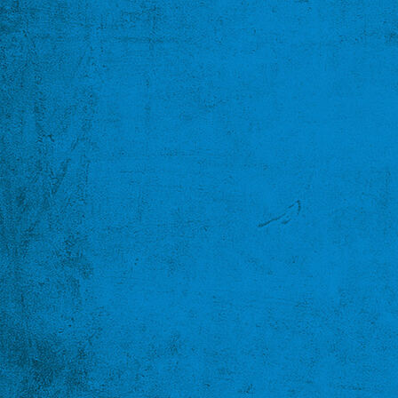
Befestigungsmaterial 2
Netzwerk-Komponenten / Pulte
Ersatzteile
Impressum + AGB's
Datenschutz
KONTAKT