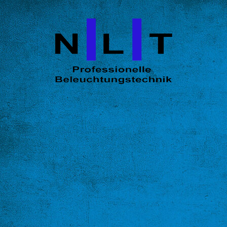
STARTSEITE
ÜBER UNS
Dimmer
Scheinwerfer
Befestigungsmaterial 1