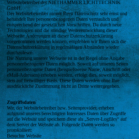
Websitebetreiber der NIETHAMMER LICHTTECHNIK
GmbH.
Der Websitebetreiber nimmt Ihren Datenschutz sehr ernst und
behandelt Ihre personenbezogenen Daten vertraulich und
entsprechend der gesetzlichen Vorschriften. Da durch neue
Technologien und die ständige Weiterentwicklung dieser
Webseite Änderungen an dieser Datenschutzerklärung
vorgenommen werden können, empfehlen wir Ihnen sich die
Datenschutzerklärung in regelmäßigen Abständen wieder
durchzulesen.
Die Nutzung unserer Webseite ist in der Regel ohne Angabe
personenbezogener Daten möglich. Soweit auf unseren Seiten
personenbezogene Daten (beispielsweise Name, Anschrift oder
eMail-Adressen) erhoben werden, erfolgt dies, soweit möglich,
stets auf freiwilliger Basis. Diese Daten werden ohne Ihre
ausdrückliche Zustimmung nicht an Dritte weitergegeben.
Zugriffsdaten
Wir, der Websitebetreiber bzw. Seitenprovider, erheben
aufgrund unseres berechtigten Interesses Daten über Zugriffe
auf die Website und speichern diese als „Server-Logfiles“ auf
dem Server der Website ab. Folgende Daten werden so
protokolliert:
Besuchte Website