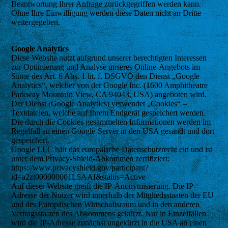
Beantwortung Ihrer Anfrage zurückgegriffen werden kann.
Ohne Ihre Einwilligung werden diese Daten nicht an Dritte
weitergegeben.
Google Analytics
Diese Website nutzt aufgrund unserer berechtigten Interessen
zur Optimierung und Analyse unseres Online-Angebots im
Sinne des Art. 6 Abs. 1 lit. f. DSGVO den Dienst „Google
Analytics“, welcher von der Google Inc. (1600 Amphitheatre
Parkway Mountain View, CA 94043, USA) angeboten wird.
Der Dienst (Google Analytics) verwendet „Cookies“ –
Textdateien, welche auf Ihrem Endgerät gespeichert werden.
Die durch die Cookies gesammelten Informationen werden im
Regelfall an einen Google-Server in den USA gesandt und dort
gespeichert.
Google LLC hält das europäische Datenschutzrecht ein und ist
unter dem Privacy-Shield-Abkommen zertifiziert:
https://www.privacyshield.gov/participant?
id=a2zt000000001L5AAI&status=Active
Auf dieser Website greift die IP-Anonymisierung. Die IP-
Adresse der Nutzer wird innerhalb der Mitgliedsstaaten der EU
und des Europäischen Wirtschaftsraum und in den anderen
Vertragsstaaten des Abkommens gekürzt. Nur in Einzelfällen
wird die IP-Adresse zunächst ungekürzt in die USA an einen