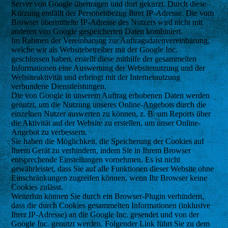
Server von Google übertragen und dort gekürzt. Durch diese
Kürzung entfällt der Personenbezug Ihrer IP-Adresse. Die vom
Browser übermittelte IP-Adresse des Nutzers wird nicht mit
anderen von Google gespeicherten Daten kombiniert.
Im Rahmen der Vereinbarung zur Auftragsdatenvereinbarung,
welche wir als Websitebetreiber mit der Google Inc.
geschlossen haben, erstellt diese mithilfe der gesammelten
Informationen eine Auswertung der Websitenutzung und der
Websiteaktivität und erbringt mit der Internetnutzung
verbundene Dienstleistungen.
Die von Google in unserem Auftrag erhobenen Daten werden
genutzt, um die Nutzung unseres Online-Angebots durch die
einzelnen Nutzer auswerten zu können, z. B. um Reports über
die Aktivität auf der Website zu erstellen, um unser Online-
Angebot zu verbessern.
Sie haben die Möglichkeit, die Speicherung der Cookies auf
Ihrem Gerät zu verhindern, indem Sie in Ihrem Browser
entsprechende Einstellungen vornehmen. Es ist nicht
gewährleistet, dass Sie auf alle Funktionen dieser Website ohne
Einschränkungen zugreifen können, wenn Ihr Browser keine
Cookies zulässt.
Weiterhin können Sie durch ein Browser-Plugin verhindern,
dass die durch Cookies gesammelten Informationen (inklusive
Ihrer IP-Adresse) an die Google Inc. gesendet und von der
Google Inc. genutzt werden. Folgender Link führt Sie zu dem