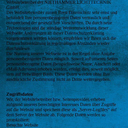
Websitebetreiber der NIETHAMMER LICHTTECHNIK
GmbH.
Der Websitebetreiber nimmt Ihren Datenschutz sehr ernst und
behandelt Ihre personenbezogenen Daten vertraulich und
entsprechend der gesetzlichen Vorschriften. Da durch neue
Technologien und die ständige Weiterentwicklung dieser
Webseite Änderungen an dieser Datenschutzerklärung
vorgenommen werden können, empfehlen wir Ihnen sich die
Datenschutzerklärung in regelmäßigen Abständen wieder
durchzulesen.
Die Nutzung unserer Webseite ist in der Regel ohne Angabe
personenbezogener Daten möglich. Soweit auf unseren Seiten
personenbezogene Daten (beispielsweise Name, Anschrift oder
eMail-Adressen) erhoben werden, erfolgt dies, soweit möglich,
stets auf freiwilliger Basis. Diese Daten werden ohne Ihre
ausdrückliche Zustimmung nicht an Dritte weitergegeben.
Zugriffsdaten
Wir, der Websitebetreiber bzw. Seitenprovider, erheben
aufgrund unseres berechtigten Interesses Daten über Zugriffe
auf die Website und speichern diese als „Server-Logfiles“ auf
dem Server der Website ab. Folgende Daten werden so
protokolliert:
Besuchte Website