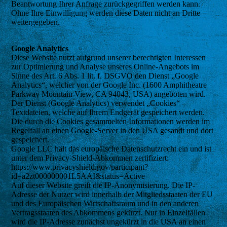
Beantwortung Ihrer Anfrage zurückgegriffen werden kann.
Ohne Ihre Einwilligung werden diese Daten nicht an Dritte
weitergegeben.
Google Analytics
Diese Website nutzt aufgrund unserer berechtigten Interessen
zur Optimierung und Analyse unseres Online-Angebots im
Sinne des Art. 6 Abs. 1 lit. f. DSGVO den Dienst „Google
Analytics“, welcher von der Google Inc. (1600 Amphitheatre
Parkway Mountain View, CA 94043, USA) angeboten wird.
Der Dienst (Google Analytics) verwendet „Cookies“ –
Textdateien, welche auf Ihrem Endgerät gespeichert werden.
Die durch die Cookies gesammelten Informationen werden im
Regelfall an einen Google-Server in den USA gesandt und dort
gespeichert.
Google LLC hält das europäische Datenschutzrecht ein und ist
unter dem Privacy-Shield-Abkommen zertifiziert:
https://www.privacyshield.gov/participant?
id=a2zt000000001L5AAI&status=Active
Auf dieser Website greift die IP-Anonymisierung. Die IP-
Adresse der Nutzer wird innerhalb der Mitgliedsstaaten der EU
und des Europäischen Wirtschaftsraum und in den anderen
Vertragsstaaten des Abkommens gekürzt. Nur in Einzelfällen
wird die IP-Adresse zunächst ungekürzt in die USA an einen