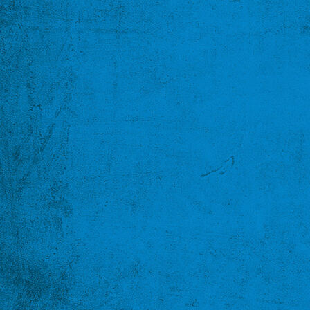
Befestigungsmaterial 2
Netzwerk-Komponenten / Pulte
Ersatzteile
Impressum + AGB's
Datenschutz
KONTAKT