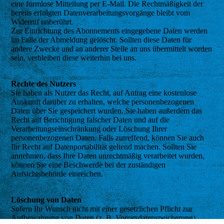
eine formlose Mitteilung per E-Mail. Die Rechtmäßigkeit der
bereits erfolgten Datenverarbeitungsvorgänge bleibt vom
Widerruf unberührt.
Zur Einrichtung des Abonnements eingegebene Daten werden
im Falle der Abmeldung gelöscht. Sollten diese Daten für
andere Zwecke und an anderer Stelle an uns übermittelt worden
sein, verbleiben diese weiterhin bei uns.
Rechte des Nutzers
Sie haben als Nutzer das Recht, auf Antrag eine kostenlose
Auskunft darüber zu erhalten, welche personenbezogenen
Daten über Sie gespeichert wurden. Sie haben außerdem das
Recht auf Berichtigung falscher Daten und auf die
Verarbeitungseinschränkung oder Löschung Ihrer
personenbezogenen Daten. Falls zutreffend, können Sie auch
Ihr Recht auf Datenportabilität geltend machen. Sollten Sie
annehmen, dass Ihre Daten unrechtmäßig verarbeitet wurden,
können Sie eine Beschwerde bei der zuständigen
Aufsichtsbehörde einreichen.
Löschung von Daten
Sofern Ihr Wunsch nicht mit einer gesetzlichen Pflicht zur
Aufbewahrung von Daten (z. B. Vorratsdatenspeicherung)
Cookie-Einstellungen