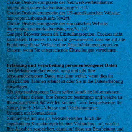
Cookie-Deaktivierungsseite der Netzwerkwerbeinitiative:
http://optout.networkadvertising.org/?c=1#!/
Cookie-Deaktivierungsseite der US-amerikanischen Website:
http://optout.aboutads.info/?c=2#!/
Cookie-Deaktivierungsseite der europäischen Website:
http://optout.networkadvertising.org/?c=1#!/
Gängige Browser bieten die Einstellungsoption, Cookies nicht
zuzulassen. Hinweis: Es ist nicht gewährleistet, dass Sie auf alle
Funktionen dieser Website ohne Einschränkungen zugreifen
können, wenn Sie entsprechende Einstellungen vornehmen.
Erfassung und Verarbeitung personenbezogener Daten
Der Websitebetreiber erhebt, nutzt und gibt Ihre
personenbezogenen Daten nur dann weiter, wenn dies im
gesetzlichen Rahmen erlaubt ist oder Sie in die Datenerhebung
einwilligen.
Als personenbezogene Daten gelten sämtliche Informationen,
welche dazu dienen, Ihre Person zu bestimmen und welche zu
Ihnen zurückverfolgt werden können – also beispielsweise Ihr
Name, Ihre E-Mail-Adresse und Telefonnummer.
Umgang mit Kontaktdaten
Nehmen Sie mit uns als Websitebetreiber durch die
angebotenen Kontaktmöglichkeiten Verbindung auf, werden
Ihre Angaben gespeichert, damit auf diese zur Bearbeitung und