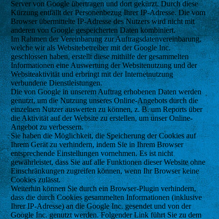
Server von Google übertragen und dort gekürzt. Durch diese
Kürzung entfällt der Personenbezug Ihrer IP-Adresse. Die vom
Browser übermittelte IP-Adresse des Nutzers wird nicht mit
anderen von Google gespeicherten Daten kombiniert.
Im Rahmen der Vereinbarung zur Auftragsdatenvereinbarung,
welche wir als Websitebetreiber mit der Google Inc.
geschlossen haben, erstellt diese mithilfe der gesammelten
Informationen eine Auswertung der Websitenutzung und der
Websiteaktivität und erbringt mit der Internetnutzung
verbundene Dienstleistungen.
Die von Google in unserem Auftrag erhobenen Daten werden
genutzt, um die Nutzung unseres Online-Angebots durch die
einzelnen Nutzer auswerten zu können, z. B. um Reports über
die Aktivität auf der Website zu erstellen, um unser Online-
Angebot zu verbessern.
Sie haben die Möglichkeit, die Speicherung der Cookies auf
Ihrem Gerät zu verhindern, indem Sie in Ihrem Browser
entsprechende Einstellungen vornehmen. Es ist nicht
gewährleistet, dass Sie auf alle Funktionen dieser Website ohne
Einschränkungen zugreifen können, wenn Ihr Browser keine
Cookies zulässt.
Weiterhin können Sie durch ein Browser-Plugin verhindern,
dass die durch Cookies gesammelten Informationen (inklusive
Ihrer IP-Adresse) an die Google Inc. gesendet und von der
Google Inc. genutzt werden. Folgender Link führt Sie zu dem