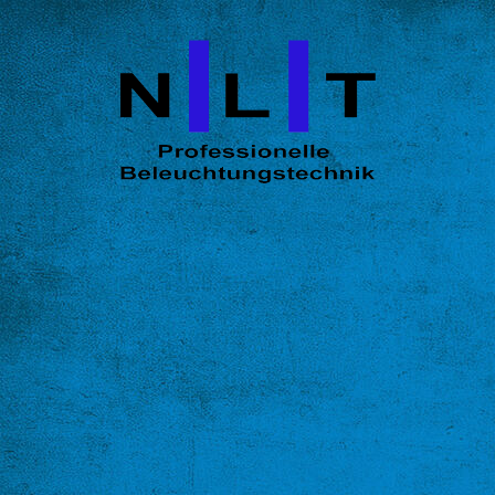
STARTSEITE
ÜBER UNS
Dimmer
Scheinwerfer
Befestigungsmaterial 1